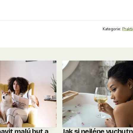
Kategorie:
Prakti
avit malý byt a
Jak si nejlépe vychut