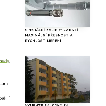
SPECIÁLNÍ KALIBRY ZAJISTÍ
MAXIMÁLNÍ PŘESNOST A
RYCHLOST MĚŘENÍ
 sudy
,
 sám
ak jí
VYMĚŇTE BALKONY ZA