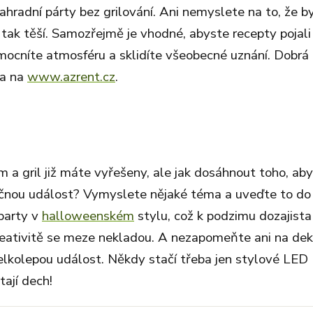
 zahradní párty bez grilování. Ani nemyslete na to, že b
 tak těší. Samozřejmě je vhodné, abyste recepty pojali 
umocníte atmosféru a sklidíte všeobecné uznání. Dobrá
ba na
www.azrent.cz
.
 a gril již máte vyřešeny, ale jak dosáhnout toho, aby
inečnou událost? Vymyslete nějaké téma a uveďte to do
party v
halloweenském
stylu, což k podzimu dozajista 
reativitě se meze nekladou. A nezapomeňte ani na de
 velkolepou událost. Někdy stačí třeba jen stylové LED
ají dech!