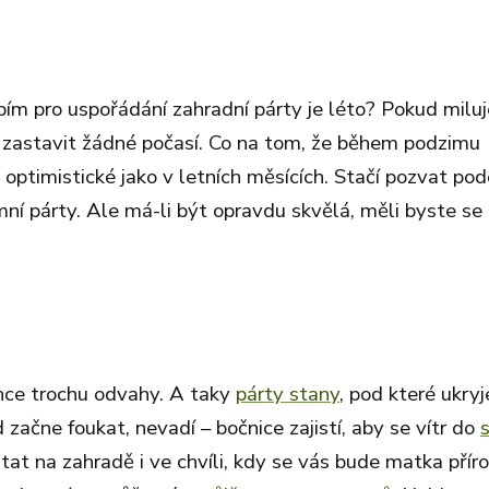
m pro uspořádání zahradní párty je léto? Pokud milu
o zastavit žádné počasí. Co na tom, že během podzimu
 optimistické jako v letních měsících. Stačí pozvat po
mní párty. Ale má-li být opravdu skvělá, měli byste se 
hce trochu odvahy. A taky
párty stany
, pod které ukryj
d začne foukat, nevadí – bočnice zajistí, aby se vítr do
at na zahradě i ve chvíli, kdy se vás bude matka přír