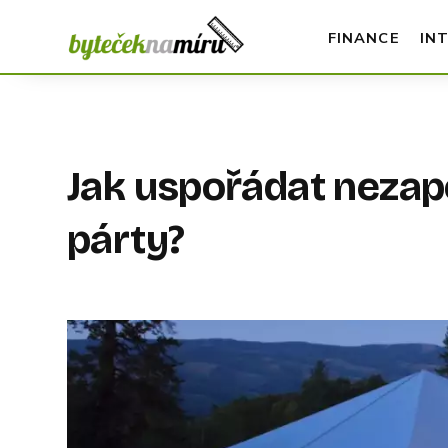
FINANCE
IN
Jak uspořádat neza
párty?