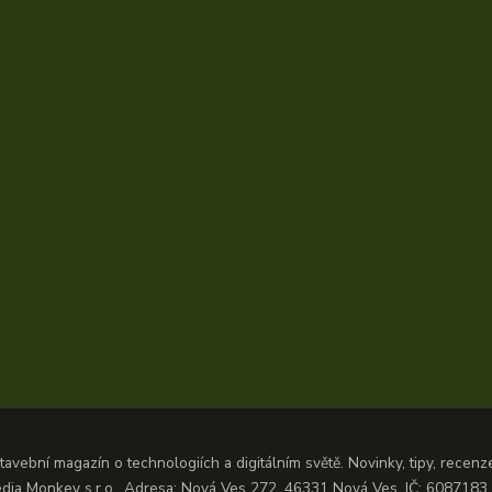
avební magazín o technologiích a digitálním světě. Novinky, tipy, recen
dia Monkey s.r.o., Adresa: Nová Ves 272, 46331 Nová Ves, IČ: 608718