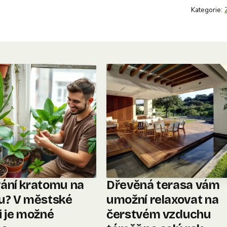
Kategorie:
ání kratomu na
Dřevěná terasa vám
u? V městské
umožní relaxovat na
i je možné
čerstvém vzduchu