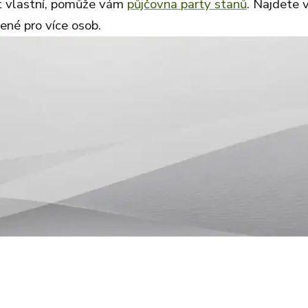
at vlastní, pomůže vám
půjčovna party stanů
. Najdete v
ené pro více osob.