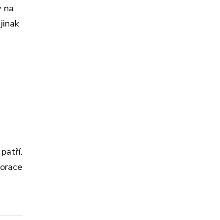
y na
jinak
patří.
korace