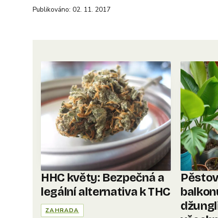
Publikováno: 02. 11. 2017
HHC květy: Bezpečná a
Pěstov
legální alternativa k THC
balkon
džungl
ZAHRADA