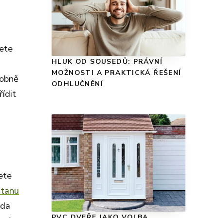
jete
HLUK OD SOUSEDŮ: PRÁVNÍ
MOŽNOSTI A PRAKTICKÁ ŘEŠENÍ
dobně
ODHLUČNĚNÍ
řídit
ete
stanu
oda
PVC DVEŘE JAKO VOLBA