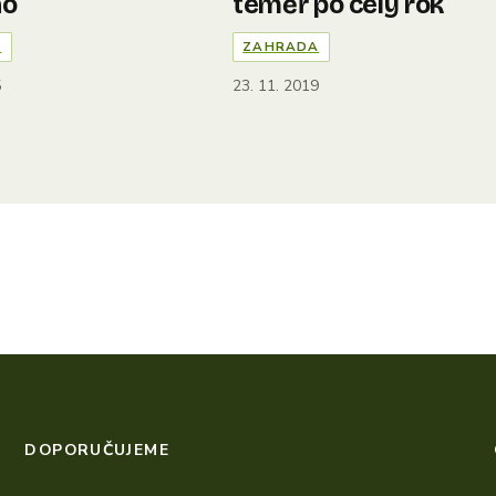
no
téměř po celý rok
A
ZAHRADA
5
23. 11. 2019
DOPORUČUJEME