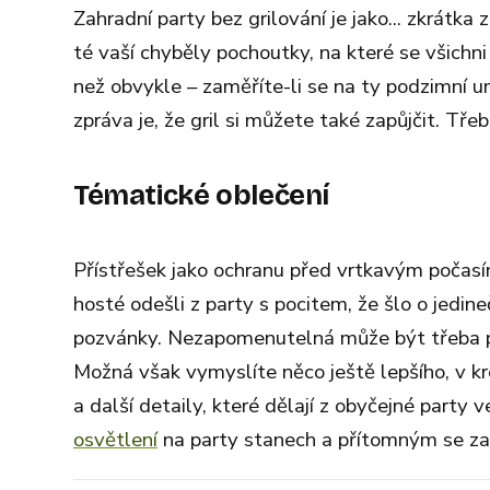
Zahradní party bez grilování je jako... zkrátka
té vaší chyběly pochoutky, na které se všichni
než obvykle – zaměříte-li se na ty podzimní 
zpráva je, že gril si můžete také zapůjčit. Tře
Tématické oblečení
Přístřešek jako ochranu před vrtkavým počasím
hosté odešli z party s pocitem, že šlo o jed
pozvánky. Nezapomenutelná může být třeba 
Možná však vymyslíte něco ještě lepšího, v k
a další detaily, které dělají z obyčejné party
osvětlení
na party stanech a přítomným se zat