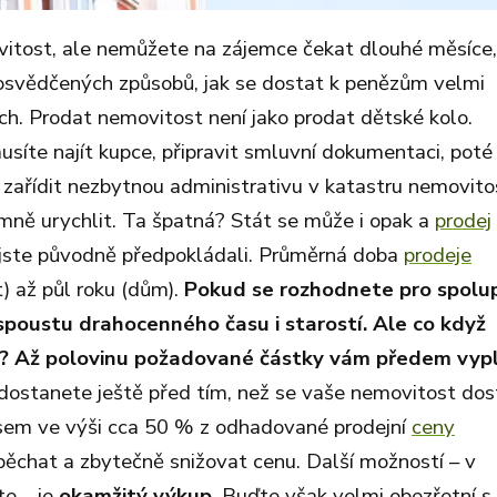
itost, ale nemůžete na zájemce čekat dlouhé měsíce, 
k osvědčených způsobů, jak se dostat k penězům velmi
ích. Prodat nemovitost není jako prodat dětské kolo.
musíte najít kupce, připravit smluvní dokumentaci, poté
zařídit nezbytnou administrativu v katastru nemovitos
mně urychlit. Ta špatná? Stát se může i opak a
prodej
jste původně předpokládali. Průměrná doba
prodeje
) až půl roku (dům).
Pokud se rozhodnete pro spolup
 spoustu drahocenného času i starostí.
Ale co když
?
Až polovinu požadované částky vám předem vypl
dostanete ještě před tím, než se vaše nemovitost do
sem ve výši cca 50 % z odhadované prodejní
ceny
pěchat a zbytečně snižovat cenu. Další možností – v
te – je
okamžitý výkup
. Buďte však velmi obezřetní s