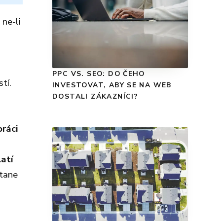
ne-li
PPC VS. SEO: DO ČEHO
tí.
INVESTOVAT, ABY SE NA WEB
DOSTALI ZÁKAZNÍCI?
ráci
atí
stane