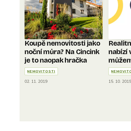
Koupě nemovitosti jako
Realitn
noční můra? Na Cincink
nabízí 
je to naopak hračka
můžeme
NEMOVITOSTI
NEMOVIT
02. 11. 2019
15. 10. 201