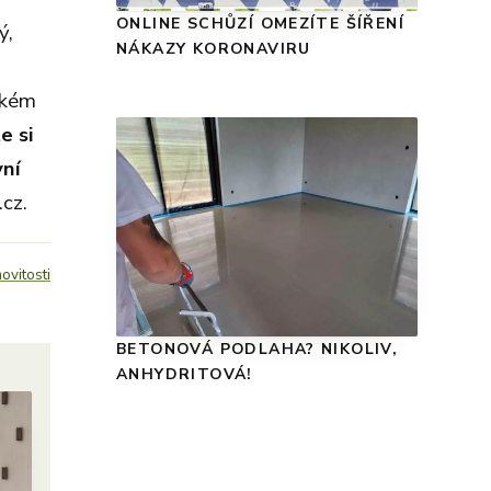
ONLINE SCHŮZÍ OMEZÍTE ŠÍŘENÍ
ý,
NÁKAZY KORONAVIRU
ském
e si
vní
.cz.
vitosti
BETONOVÁ PODLAHA? NIKOLIV,
ANHYDRITOVÁ!