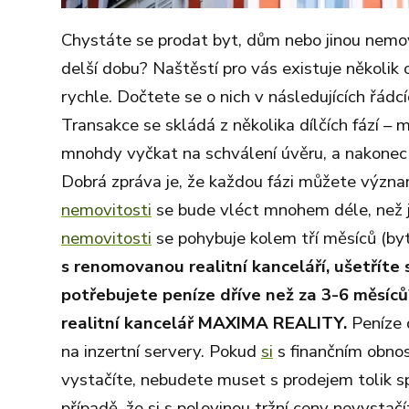
Chystáte se prodat byt, dům nebo jinou nemov
delší dobu? Naštěstí pro vás existuje několi
rychle. Dočtete se o nich v následujících řádc
Transakce se skládá z několika dílčích fází – 
mnohdy vyčkat na schválení úvěru, a nakonec 
Dobrá zpráva je, že každou fázi můžete význa
nemovitosti
se bude vléct mnohem déle, než 
nemovitosti
se pohybuje kolem tří měsíců (byt
s renomovanou realitní kanceláří, ušetříte
potřebujete peníze dříve než za 3-6 měsíců
realitní kancelář MAXIMA REALITY.
Peníze 
na inzertní servery. Pokud
si
s finančním obno
vystačíte, nebudete muset s prodejem tolik s
případě, že si s polovinou tržní ceny nevystačí