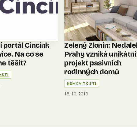
í portál Cincink
Zelený Zlonín: Nedal
více. Na co se
Prahy vzniká unikátní
 těšit?
projekt pasivních
rodinných domů
OSTI
NEMOVITOSTI
9
18. 10. 2019