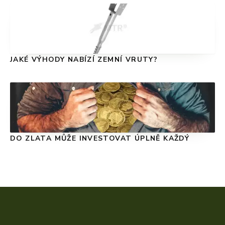
JAKÉ VÝHODY NABÍZÍ ZEMNÍ VRUTY?
DO ZLATA MŮŽE INVESTOVAT ÚPLNĚ KAŽDÝ