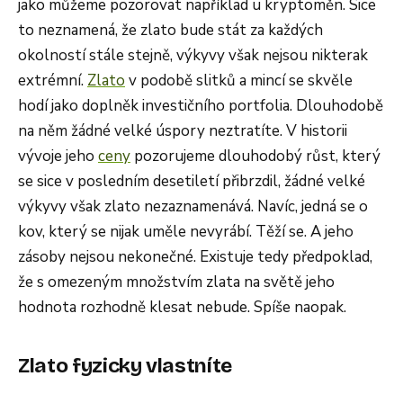
jako můžeme pozorovat například u kryptoměn. Sice
to neznamená, že zlato bude stát za každých
okolností stále stejně, výkyvy však nejsou nikterak
extrémní.
Zlato
v podobě slitků a mincí se skvěle
hodí jako doplněk investičního portfolia. Dlouhodobě
na něm žádné velké úspory neztratíte. V historii
vývoje jeho
ceny
pozorujeme dlouhodobý růst, který
se sice v posledním desetiletí přibrzdil, žádné velké
výkyvy však zlato nezaznamenává. Navíc, jedná se o
kov, který se nijak uměle nevyrábí. Těží se. A jeho
zásoby nejsou nekonečné. Existuje tedy předpoklad,
že s omezeným množstvím zlata na světě jeho
hodnota rozhodně klesat nebude. Spíše naopak.
Zlato fyzicky vlastníte