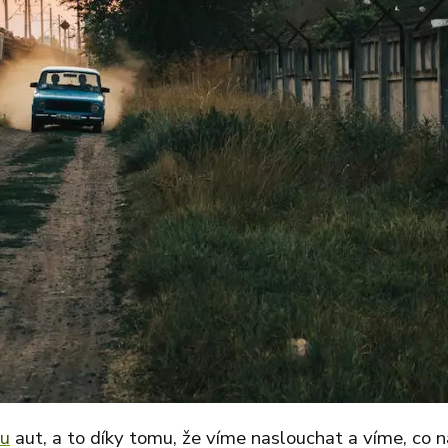
ou
aut, a to díky tomu, že víme naslouchat a víme, co n