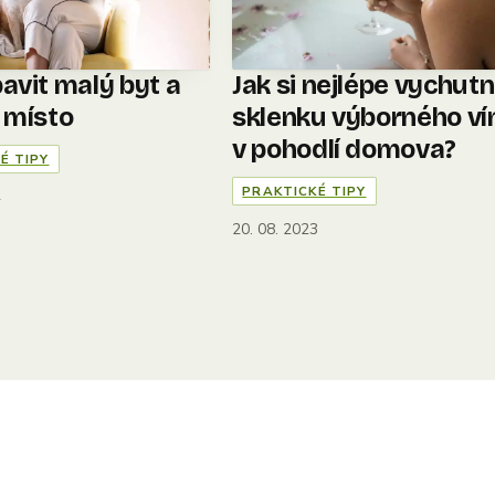
avit malý byt a
Jak si nejlépe vychut
t místo
sklenku výborného ví
v pohodlí domova?
É TIPY
PRAKTICKÉ TIPY
4
20. 08. 2023