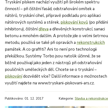
Tryskání pískem nachází využití při širokém spektru
činností – při čištění fasád, odstraňování omítek a
nátěrů, tryskání cihel, přípravě podkladu pro aplikaci
nátěrových systémů a stěrek,
pískování kovů
(po přidání
inhibitoru), čištění
dřeva
a dřevěných konstrukcí, sanaci
betonu a mnohém dalším. A protože jde o velmi šetrnou
metodu, používá se také při opravách a
rekonstrukcích
památek. A co graffiti? Ani to není pro technologii
překážkou. Systémy Torbo jsou natolik účinné, že se
běžně používají jako jeden z nástrojů při odstraňování
pouličních uměleckých děl. Chcete se o tryskání –
pískování
dozvědět více? Další informace o možnostech
využití najdete na www.tryskani-piskovani-ars.cz.
Publikováno: 01. 12. 2017
Kategorie:
Stavba a rekonstrukce