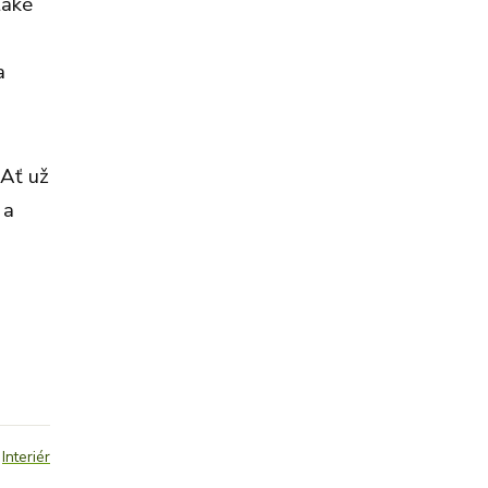
také
a
 Ať už
 a
:
Interiér