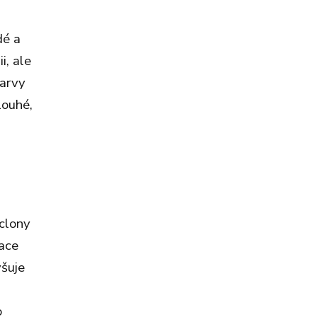
dé a
i, ale
barvy
louhé,
áclony
lace
yšuje
o