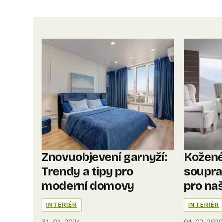
Znovuobjevení garnyží:
Kožené
Trendy a tipy pro
soupra
moderní domovy
pro naš
INTERIÉR
INTERIÉR