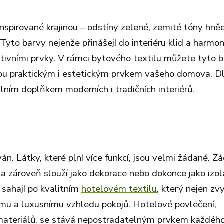
nspirované krajinou – odstíny zelené, zemité tóny hně
yto barvy nejenže přinášejí do interiéru klid a harmoni
ativními prvky. V rámci bytového textilu můžete tyto 
nou praktickým i estetickým prvkem vašeho domova. D
lním doplňkem moderních i tradičních interiérů.
án. Látky, které plní více funkcí, jsou velmi žádané. Z
m a zároveň slouží jako dekorace nebo dokonce jako izo
i sahají po kvalitním
hotelovém textilu
, který nejen zv
ímu a luxusnímu vzhledu pokojů. Hotelové povlečení,
materiálů, se stává nepostradatelným prvkem každéh