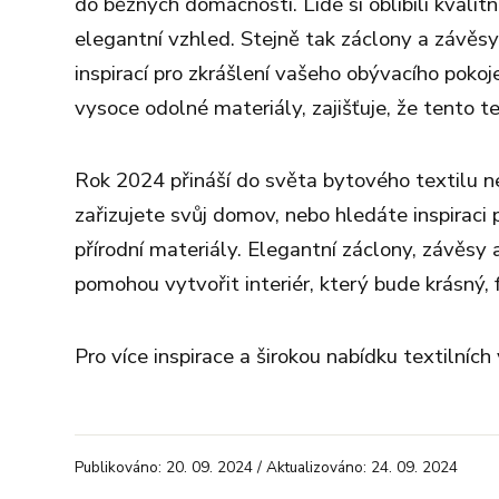
do běžných domácností. Lidé si oblíbili kvalit
elegantní vzhled. Stejně tak záclony a závěs
inspirací pro zkrášlení vašeho obývacího pokoje
vysoce odolné materiály, zajišťuje, že tento te
Rok 2024 přináší do světa bytového textilu n
zařizujete svůj domov, nebo hledáte inspiraci 
přírodní materiály. Elegantní záclony, závěsy 
pomohou vytvořit interiér, který bude krásný, f
Pro více inspirace a širokou nabídku textilníc
Publikováno: 20. 09. 2024 / Aktualizováno: 24. 09. 2024