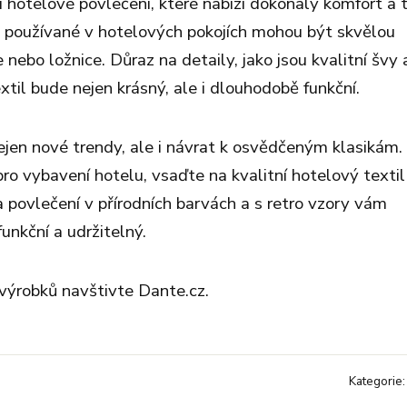
ní hotelové povlečení, které nabízí dokonalý komfort a 
y používané v hotelových pokojích mohou být skvělou
 nebo ložnice. Důraz na detaily, jako jsou kvalitní švy 
xtil bude nejen krásný, ale i dlouhodobě funkční.
ejen nové trendy, ale i návrat k osvědčeným klasikám.
pro vybavení hotelu, vsaďte na kvalitní hotelový textil
a povlečení v přírodních barvách a s retro vzory vám
unkční a udržitelný.
h výrobků navštivte Dante.cz.
Kategorie