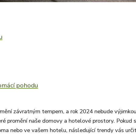
u
domácí pohodu
u mění závratným tempem, a rok 2024 nebude výjimkou
eré promění naše domovy a hotelové prostory. Pokud 
 doma nebo ve vašem hotelu, následující trendy vás urči