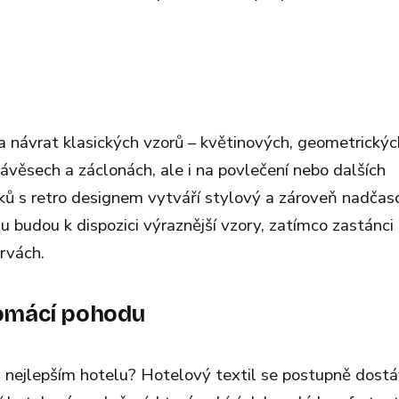
 návrat klasických vzorů – květinových, geometrickýc
věsech a záclonách, ale i na povlečení nebo dalších
ků s retro designem vytváří stylový a zároveň nadčas
lu budou k dispozici výraznější vzory, zatímco zastánci
rvách.
 domácí pohodu
v nejlepším hotelu? Hotelový textil se postupně dostá