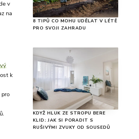
de v
az na
8 TIPŮ CO MOHU UDĚLAT V LÉTĚ
PRO SVOJI ZAHRADU
vý
nost k
 pro
ů.
KDYŽ HLUK ZE STROPU BERE
KLID: JAK SI PORADIT S
RUŠIVÝMI ZVUKY OD SOUSEDŮ