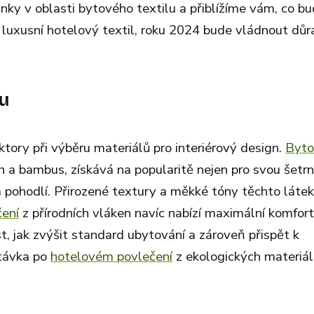
ky v oblasti bytového textilu a přiblížíme vám, co bu
a luxusní hotelový textil, roku 2024 bude vládnout důr
pu
ktory při výběru materiálů pro interiérový design.
Byto
en a bambus, získává na popularitě nejen pro svou šetr
 a pohodlí. Přirozené textury a měkké tóny těchto látek
ení
z přírodních vláken navíc nabízí maximální komfort
st, jak zvýšit standard ubytování a zároveň přispět k
ptávka po
hotelovém povlečení
z ekologických materiál