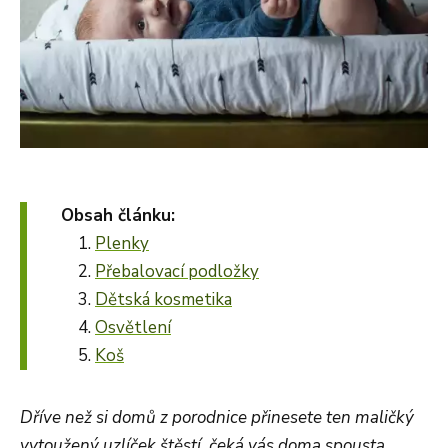
Obsah článku:
Plenky
Přebalovací podložky
Dětská kosmetika
Osvětlení
Koš
Dříve než si domů z porodnice přinesete ten maličký
vytoužený uzlíček štěstí, čeká vás doma spousta