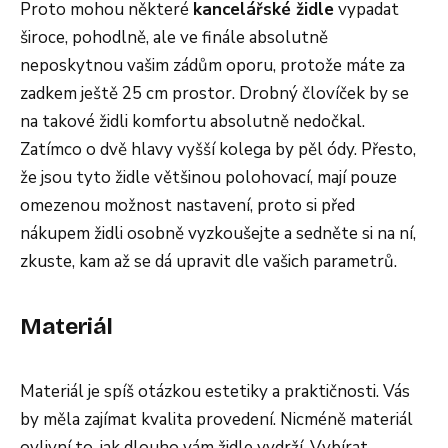
Proto mohou některé
kancelářské židle
vypadat
široce, pohodlně, ale ve finále absolutně
neposkytnou vašim zádům oporu, protože máte za
zadkem ještě 25 cm prostor. Drobný človíček by se
na takové židli komfortu absolutně nedočkal.
Zatímco o dvě hlavy vyšší kolega by pěl ódy. Přesto,
že jsou tyto židle většinou polohovací, mají pouze
omezenou možnost nastavení, proto si před
nákupem židli osobně vyzkoušejte a sedněte si na ní,
zkuste, kam až se dá upravit dle vašich parametrů.
Materiál
Materiál je spíš otázkou estetiky a praktičnosti. Vás
by měla zajímat kvalita provedení. Nicméně materiál
ovlivní to, jak dlouho vám židle vydrží. Vybírat