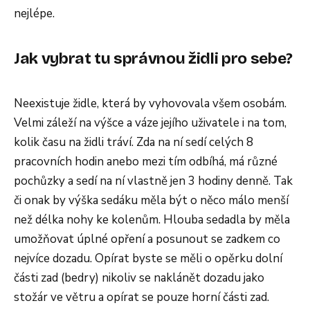
nejlépe.
Jak vybrat tu správnou židli pro sebe?
Neexistuje židle, která by vyhovovala všem osobám.
Velmi záleží na výšce a váze jejího uživatele i na tom,
kolik času na židli tráví. Zda na ní sedí celých 8
pracovních hodin anebo mezi tím odbíhá, má různé
pochůzky a sedí na ní vlastně jen 3 hodiny denně. Tak
či onak by výška sedáku měla být o něco málo menší
než délka nohy ke kolenům. Hlouba sedadla by měla
umožňovat úplné opření a posunout se zadkem co
nejvíce dozadu. Opírat byste se měli o opěrku dolní
části zad (bedry) nikoliv se naklánět dozadu jako
stožár ve větru a opírat se pouze horní části zad.