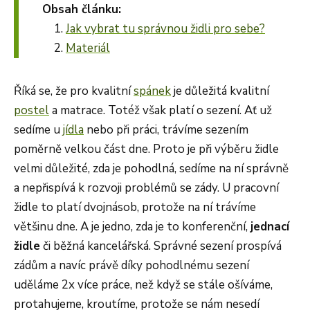
Obsah článku:
Jak vybrat tu správnou židli pro sebe?
Materiál
Říká se, že pro kvalitní
spánek
je důležitá kvalitní
postel
a matrace. Totéž však platí o sezení. Ať už
sedíme u
jídla
nebo při práci, trávíme sezením
poměrně velkou část dne. Proto je při výběru židle
velmi důležité, zda je pohodlná, sedíme na ní správně
a nepřispívá k rozvoji problémů se zády. U pracovní
židle to platí dvojnásob, protože na ní trávíme
většinu dne. A je jedno, zda je to konferenční,
jednací
židle
či běžná kancelářská. Správné sezení prospívá
zádům a navíc právě díky pohodlnému sezení
uděláme 2x více práce, než když se stále ošíváme,
protahujeme, kroutíme, protože se nám nesedí