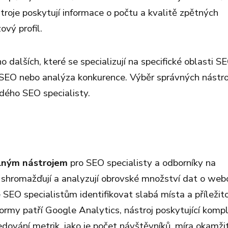
troje poskytují informace o počtu a kvalitě zpětných
ový profil.
alších, které se specializují na specifické oblasti SE
í SEO nebo analýza konkurence. Výběr správných nástro
ždého SEO specialisty.
lným nástrojem
pro SEO specialisty a odborníky na
 shromažďují a analyzují obrovské množství dat o we
 SEO specialistům identifikovat slabá místa a příležito
formy patří Google Analytics, nástroj poskytující komp
dování metrik, jako je počet návštěvníků, míra okamži