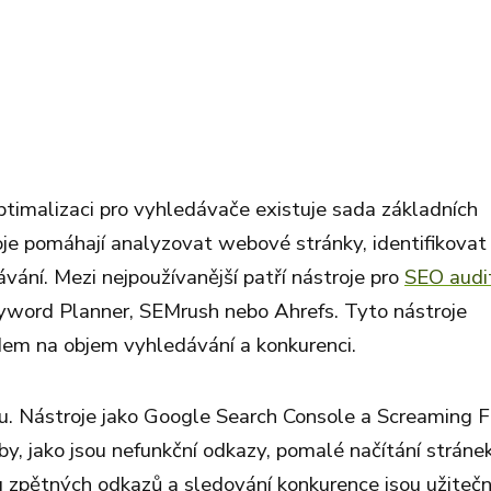
ptimalizaci pro vyhledávače existuje sada základních
oje pomáhají analyzovat webové stránky, identifikovat
ání. Mezi nejpoužívanější patří nástroje pro
SEO audi
eyword Planner, SEMrush nebo Ahrefs. Tyto nástroje
edem na objem vyhledávání a konkurenci.
. Nástroje jako Google Search Console a Screaming F
by, jako jsou nefunkční odkazy, pomalé načítání stráne
u zpětných odkazů a sledování konkurence jsou užiteč