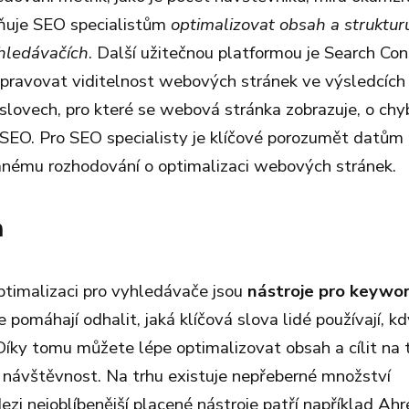
žňuje SEO specialistům
optimalizovat obsah a struktur
yhledávačích
. Další užitečnou platformou je Search Con
spravovat viditelnost webových stránek ve výsledcích
 slovech, pro které se webová stránka zobrazuje, o ch
 SEO. Pro SEO specialisty je klíčové porozumět datům 
vanému rozhodování o optimalizaci webových stránek.
h
ptimalizaci pro vyhledávače jsou
nástroje pro keywo
pomáhají odhalit, jaká klíčová slova lidé používají, k
Díky tomu můžete lépe optimalizovat obsah a cílit na 
 návštěvnost. Na trhu existuje nepřeberné množství
zi nejoblíbenější placené nástroje patří například Ahr