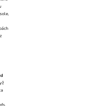
u
sole,
ybách
z
rd
dyž
ta
efs,