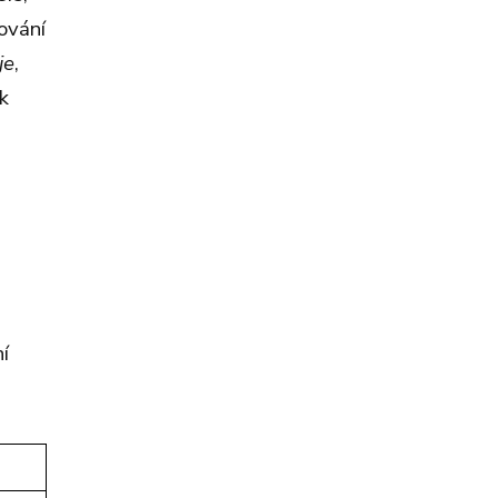
ování
je
,
k
í