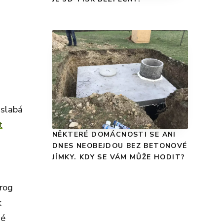
 slabá
t
NĚKTERÉ DOMÁCNOSTI SE ANI
DNES NEOBEJDOU BEZ BETONOVÉ
JÍMKY. KDY SE VÁM MŮŽE HODIT?
rog
k
né