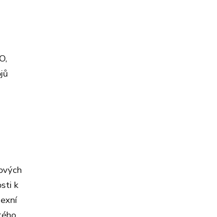
O,
jů
bových
sti k
lexní
tého