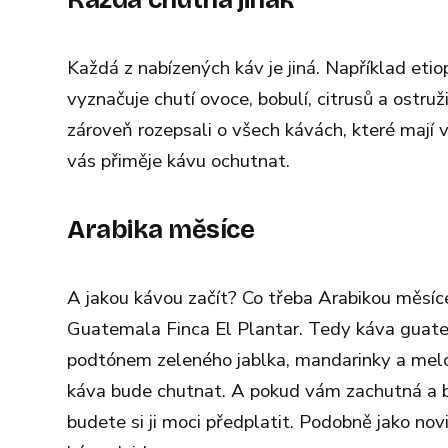
Každá z nabízených káv je jiná. Například eti
vyznačuje chutí ovoce, bobulí, citrusů a ostr
zároveň rozepsali o všech kávách, které mají 
vás přiměje kávu ochutnat.
Arabika měsíce
A jakou kávou začít? Co třeba Arabikou měsíc
Guatemala Finca El Plantar. Tedy káva guate
podtónem zeleného jablka, mandarinky a meloun
káva bude chutnat. A pokud vám zachutná a bud
budete si ji moci předplatit. Podobně jako no