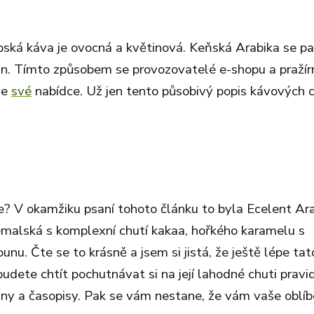
opská káva je ovocná a květinová. Keňská Arabika se p
užin. Tímto způsobem se provozovatelé e-shopu a pražír
ve
své
nabídce. Už jen tento působivý popis kávových c
e? V okamžiku psaní tohoto článku to byla Ecelent Ar
malská s komplexní chutí kakaa, hořkého karamelu s
u. Čte se to krásně a jsem si jistá, že ještě lépe tat
ete chtít pochutnávat si na její lahodné chuti pravi
viny a časopisy. Pak se vám nestane, že vám vaše oblí