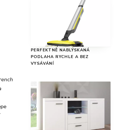
PERFEKTNĚ NABLÝSKANÁ
PODLAHA RYCHLE A BEZ
VYSÁVÁNÍ
french
a
épe
í