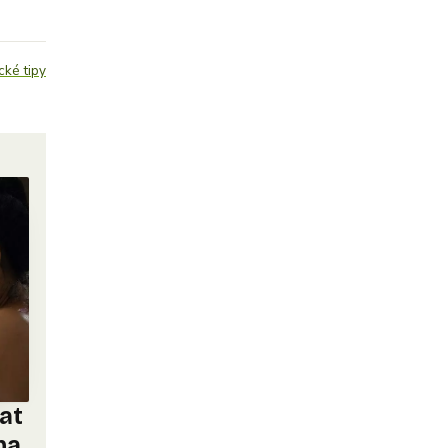
cké tipy
nat
na