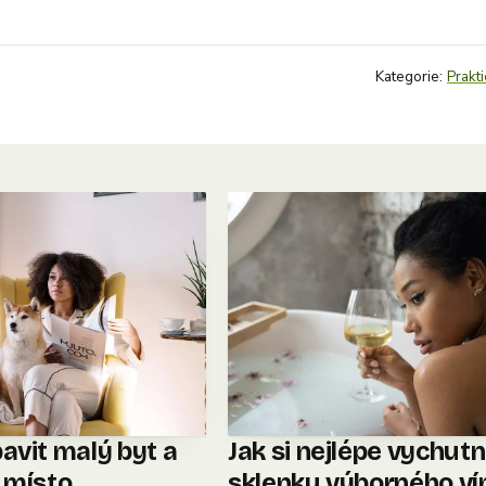
Kategorie:
Prakti
avit malý byt a
Jak si nejlépe vychut
t místo
sklenku výborného ví