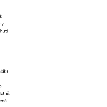
ak
ny
hutí
abika
o
delně,
bená