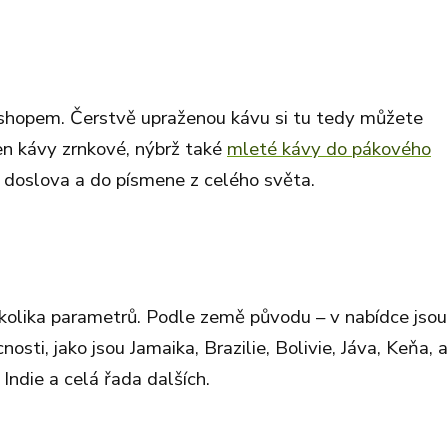
-shopem. Čerstvě upraženou kávu si tu tedy můžete
jen kávy zrnkové, nýbrž také
mleté kávy do pákového
y) doslova a do písmene z celého světa.
kolika parametrů. Podle země původu – v nabídce jsou
ti, jako jsou Jamaika, Brazilie, Bolivie, Jáva, Keňa, a
Indie a celá řada dalších.