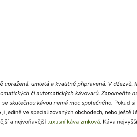
ě upražená, umletá a kvalitně připravená. V džezvě, 
tomatických či automatických kávovarů. Zapomeňte n
a se skutečnou kávou nemá moc společného.
Pokud si
ji jedině ve specializovaných obchodech, nebo ještě l
nější a nejvoňavější
luxusní káva zrnková
. Káva nejvyšš