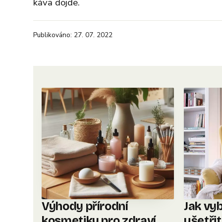
káva dojde.
Publikováno: 27. 07. 2022
Výhody přírodní
Jak vyb
kosmetiky pro zdraví
ušetři