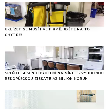
UKLÍZET SE MUSÍ I VE FIRMĚ. JDĚTE NA TO
CHYTŘE!
SPLŇTE SI SEN O BYDLENÍ NA MÍRU. S VÝHODNOU
REKOPŮJČKOU ZÍSKÁTE AŽ MILION KORUN