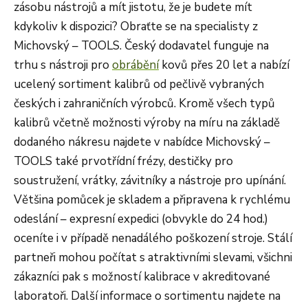
zásobu nástrojů a mít jistotu, že je budete mít
kdykoliv k dispozici? Obraťte se na specialisty z
Michovský – TOOLS. Český dodavatel funguje na
trhu s nástroji pro
obrábění
kovů přes 20 let a nabízí
ucelený sortiment kalibrů od pečlivě vybraných
českých i zahraničních výrobců. Kromě všech typů
kalibrů včetně možnosti výroby na míru na základě
dodaného nákresu najdete v nabídce Michovský –
TOOLS také prvotřídní frézy, destičky pro
soustružení, vrátky, závitníky a nástroje pro upínání.
Většina pomůcek je skladem a připravena k rychlému
odeslání – expresní expedici (obvykle do 24 hod.)
oceníte i v případě nenadálého poškození stroje. Stálí
partneři mohou počítat s atraktivními slevami, všichni
zákazníci pak s možností kalibrace v akreditované
laboratoři. Další informace o sortimentu najdete na