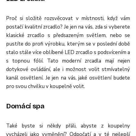
Proč si složitě rozsvěcovat v místnosti, když vám
postačí kvalitní zrcadlo? Je jen na vás, zda si vyberete
klasické zrcadlo s předsazeným světlem, nebo se
pustíte do profi výrobku, kterým se v poslední době
stalo stále více oblíbené LED zrcadlo s podsvícením a
s topnou fólií. Tato moderní zrcadla mají nejen
dotykové ovládání, ale i možnost volit stmívatelný
kanál osvětlení. Je jen na vás, jaké osvětlení budete
pro svou chvilku v koupelně volit.
Domácí spa
Také byste si někdy přáli, abyste z koupelny
vycházeli jako vyměnění? Odpočatí a v té nejlepší