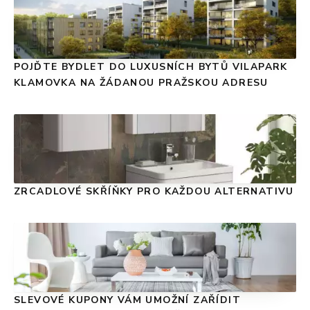
POJĎTE BYDLET DO LUXUSNÍCH BYTŮ VILAPARK
KLAMOVKA NA ŽÁDANOU PRAŽSKOU ADRESU
ZRCADLOVÉ SKŘÍŇKY PRO KAŽDOU ALTERNATIVU
SLEVOVÉ KUPONY VÁM UMOŽNÍ ZAŘÍDIT