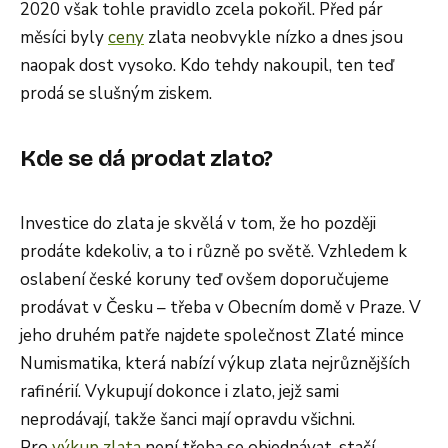
2020 však tohle pravidlo zcela pokořil. Před pár
měsíci byly
ceny
zlata neobvykle nízko a dnes jsou
naopak dost vysoko. Kdo tehdy nakoupil, ten teď
prodá se slušným ziskem.
Kde se dá prodat zlato?
Investice do zlata je skvělá v tom, že ho později
prodáte kdekoliv, a to i různě po světě. Vzhledem k
oslabení české koruny teď ovšem doporučujeme
prodávat v Česku – třeba v Obecním domě v Praze. V
jeho druhém patře najdete společnost Zlaté mince
Numismatika, která nabízí výkup zlata nejrůznějších
rafinérií. Vykupují dokonce i zlato, jejž sami
neprodávají, takže šanci mají opravdu všichni.
Pro
výkup zlata
není třeba se objednávat, stačí