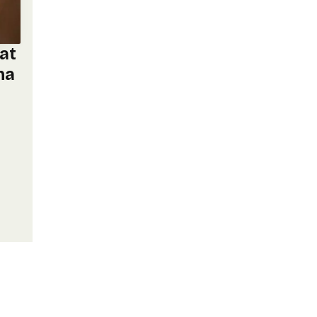
nat
na