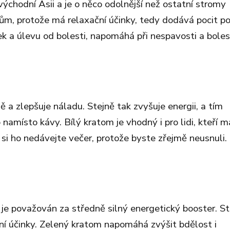
ovýchodní Asii a je o něco odolnější než ostatní stromy
ům, protože má relaxační účinky, tedy dodává pocit p
k a úlevu od bolesti, napomáhá při nespavosti a boles
 a zlepšuje náladu. Stejně tak zvyšuje energii, a tím
namísto kávy. Bílý kratom je vhodný i pro lidi, kteří ma
 si ho nedávejte večer, protože byste zřejmě neusnuli.
ý je považován za středně silný energetický booster. St
ní účinky. Zelený kratom napomáhá zvýšit bdělost i