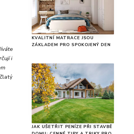
KVALITNÍ MATRACE JSOU
ZÁKLADEM PRO SPOKOJENÝ DEN
díváte
čují i
dem
 Zlatý
JAK UŠETŘIT PENÍZE PŘI STAVBĚ
DOMU: CENNÉ TIPY A TRIKY PRO