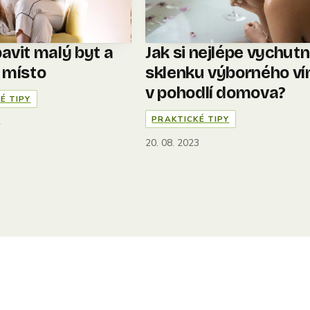
avit malý byt a
Jak si nejlépe vychut
t místo
sklenku výborného ví
v pohodlí domova?
É TIPY
PRAKTICKÉ TIPY
4
20. 08. 2023