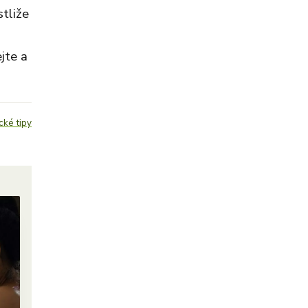
stliže
jte a
cké tipy