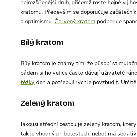
nejrozšířenější druh, přičemž roste hojně v jih
kratomu. Především se doporučuje začátečník
a optimismu.
Červený kratom
podporuje spáne
Bílý kratom
Bílý kratom je známý tím, že působí stimulačně
pádem si ho velice často dávají uživatelé ráno 
těžký
den a potřebují rychle povzbudit. Určitě
Zelený kratom
Jakousi střední cestou je zelený kratom, kter
tak je vhodný při bolestech, neboť má sedativ