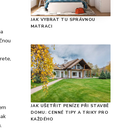
JAK VYBRAT TU SPRÁVNOU
MATRACI
ba
ečnou
rete,
JAK UŠETŘIT PENÍZE PŘI STAVBĚ
pem
DOMU: CENNÉ TIPY A TRIKY PRO
tak
KAŽDÉHO
.