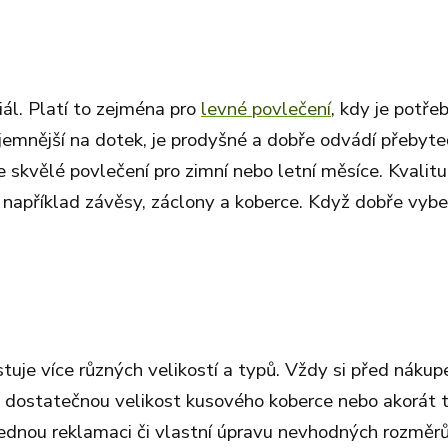
iál. Platí to zejména pro
levné povlečení
, kdy je potře
íjemnější na dotek, je prodyšné a dobře odvádí přebyt
 skvělé povlečení pro zimní nebo letní měsíce. Kvalitu
ou například závěsy, záclony a koberce. Když dobře vybe
stuje více různých velikostí a typů. Vždy si před náku
ní, dostatečnou velikost kusového koberce nebo akorát 
lednou reklamaci či vlastní úpravu nevhodných rozměrů