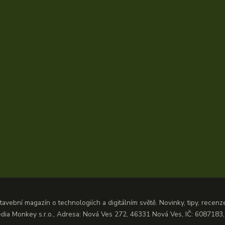
avební magazín o technologiích a digitálním světě. Novinky, tipy, recen
dia Monkey s.r.o., Adresa: Nová Ves 272, 46331 Nová Ves, IČ: 608718