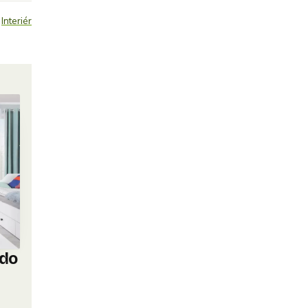
:
Interiér
 do