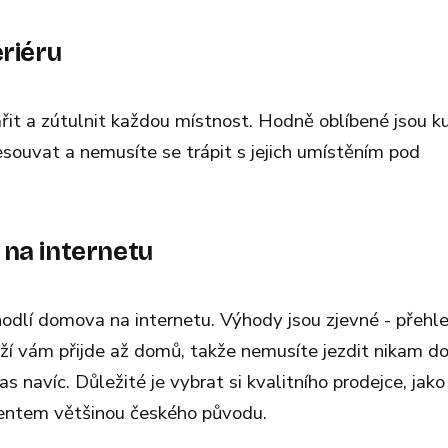
riéru
it a zútulnit každou místnost. Hodně oblíbené jsou k
souvat a nemusíte se trápit s jejich umístěním pod
 na internetu
hodlí domova na internetu. Výhody jsou zjevné - přehl
í vám přijde až domů, takže nemusíte jezdit nikam d
 navíc. Důležité je vybrat si kvalitního prodejce, jako 
mentem většinou českého původu.