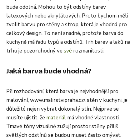
bude odolná. Mohou to být odstíny barev
latexových nebo akrylátových. Proto bychom měli
zvolit barvu pro stěny a strop, která je vhodná pro
celkový design. To není snadné, protože barva do
kuchyně má řadu typů a odstínů. Trh barev a laků na
trhu je pozoruhodný ve
své
rozmanitosti.
Jaká barva bude vhodná?
Při rozhodování, která barva je nejvhodnější pro
malování, www.malirstvipraha.cz/, stěn v kuchyni, je
důležité nejen vybrat dokonalý stín. Nejprve se
musíte ujistit, že
materiál
má vhodné vlastnosti.
Tmavé tóny vizuálně zužují prostor,stěny příliš
světlých odstínů se budou muset často omývat.