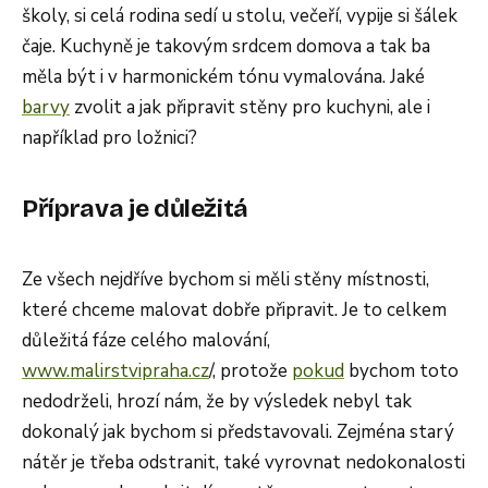
školy, si celá rodina sedí u stolu, večeří, vypije si šálek
čaje. Kuchyně je takovým srdcem domova a tak ba
měla být i v harmonickém tónu vymalována. Jaké
barvy
zvolit a jak připravit stěny pro kuchyni, ale i
například pro ložnici?
Příprava je důležitá
Ze všech nejdříve bychom si měli stěny místnosti,
které chceme malovat dobře připravit. Je to celkem
důležitá fáze celého malování,
www.malirstvipraha.cz
/, protože
pokud
bychom toto
nedodrželi, hrozí nám, že by výsledek nebyl tak
dokonalý jak bychom si představovali. Zejména starý
nátěr je třeba odstranit, také vyrovnat nedokonalosti