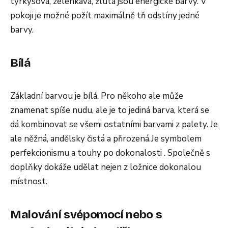
tyrkysová, zelenkavá, žlutá jsou energické barvy. V
pokoji je možné požít maximálně tři odstíny jedné
barvy.
Bílá
Základní barvou je bílá. Pro někoho ale může
znamenat spíše nudu, ale je to jediná barva, která se
dá kombinovat se všemi ostatními barvami z palety. Je
ale něžná, andělsky čistá a přirozená.Je symbolem
perfekcionismu a touhy po dokonalosti . Společně s
doplňky dokáže udělat nejen z ložnice dokonalou
místnost.
Malování svépomocí nebo s