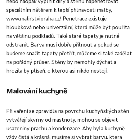
nebo naopak vyplnit díry a stěnu napenetrovat
speciálním nátěrem k lepší přilnavosti malby,
www.malirstvipraha.cz/. Penetrace existuje
hloubková nebo univerzální, která může být použita
na většinu podkladů. Také staré tapety je nutné
odstranit. Barva musí dobře přilnout a pokud se
budeme snažit tapety přetřít, můžeme si také zadělat
na pořádný průser. Stěny by nemohly dýchat a
hrozila by plíseň, o kterou asi nikdo nestojí.
Malování kuchyně
Při vaření se zpravidla na povrchu kuchyňských stěn
vytvářejí skvrny od mastnoty, mohou se objevit
usazeniny prachu a kondenzace. Aby byla kuchyně
vždy čistá a krásná, musíme si vybrat barvu, která