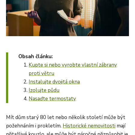
Obsah článku:
Kupte si nebo vyrobte vlastní zábrany
proti větru
Instalujte dvojitá okna
Izolujte půdu
Nasaďte termostaty
Mít dům starý 80 let nebo několik století může být
požehnáním i prokletím.
Historické nemovitosti
mají
přitažlivé kouzlo, ale může být náročné přizpůsobit je