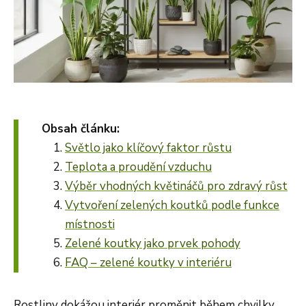
Obsah článku:
Světlo jako klíčový faktor růstu
Teplota a proudění vzduchu
Výběr vhodných květináčů pro zdravý růst
Vytvoření zelených koutků podle funkce
místnosti
Zelené koutky jako prvek pohody
FAQ – zelené koutky v interiéru
Rostliny dokážou interiér proměnit během chvilky.