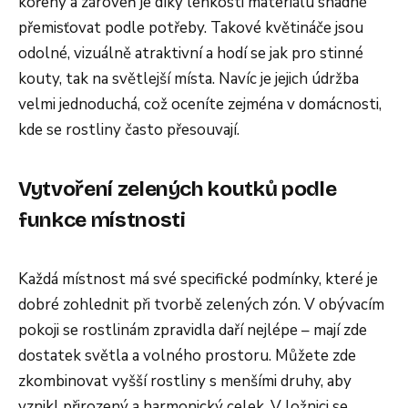
kořeny a zároveň je díky lehkosti materiálu snadné
přemisťovat podle potřeby. Takové květináče jsou
odolné, vizuálně atraktivní a hodí se jak pro stinné
kouty, tak na světlejší místa. Navíc je jejich údržba
velmi jednoduchá, což oceníte zejména v domácnosti,
kde se rostliny často přesouvají.
Vytvoření zelených koutků podle
funkce místnosti
Každá místnost má své specifické podmínky, které je
dobré zohlednit při tvorbě zelených zón. V obývacím
pokoji se rostlinám zpravidla daří nejlépe – mají zde
dostatek světla a volného prostoru. Můžete zde
zkombinovat vyšší rostliny s menšími druhy, aby
vznikl přirozený a harmonický celek. V ložnici se